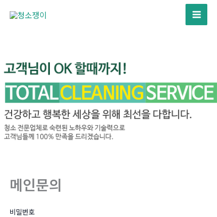
콘
텐
Mai
츠
Men
로
건
너
뛰
기
메인문의
비밀번호