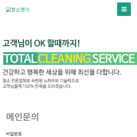
콘
텐
Mai
츠
Men
로
건
너
뛰
기
메인문의
비밀번호