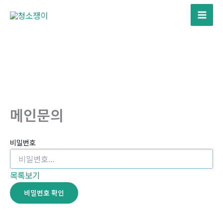
콘
텐
Mai
츠
Men
로
건
너
뛰
기
메인문의
비밀번호
목록보기
비밀번호 확인